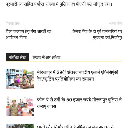
प्रभारीगण सहित पर्याप्त संख्या में पुलिस एवं पीएसी बल मौजूद रहा ।
पिछला लेख
अगला लेख
विश्व कल्याण हेतु गंगा आरती का
केनरा बैंक के दो पूर्व कर्मचारियों पर
आयोजन किया
मुकदमा दर्ज,मिर्जापुर
संबंधित लेख
लेखक से और अधिक
मीरजापुर में 29वीं अंतरजनपदीय एलार्म एफिसिएंसी
रेस/शूटिंग प्रतियोगिता का समापन
फोन-पे से ठगी के 50 हजार रुपये मीरजापुर पुलिस ने
कराए वापस
घाटों और निर्माणाधीन हेलीपैड का मंडलायुक्त ने