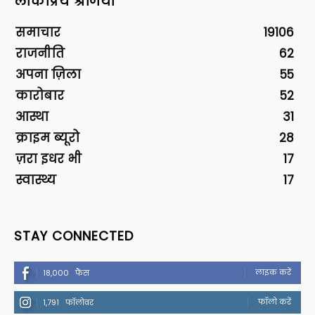
लोकप्रिय श्रेणियां
समाचार
19106
राजनीति
62
अपना ज़िला
55
कारोबार
52
आस्था
31
क्राइम ब्यूरो
28
ज़रा इधर भी
17
स्वास्थ्य
17
STAY CONNECTED
लाइक करें
18,000
फैंस
फॉलो करें
1,791
फॉलोवर