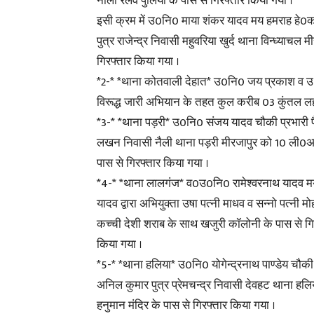
नाला रेलवे पुलिया के पास से गिरफ्तार किया गया ।
इसी क्रम में उ0नि0 माया शंकर यादव मय हमराह हे0का
पुत्र राजेन्द्र निवासी महुवरिया खुर्द थाना विन्ध्या
गिरफ्तार किया गया ।
*2-* *थाना कोतवाली देहात* उ0नि0 जय प्रकाश व उ0न
विरूद्ध जारी अभियान के तहत कुल करीब 03 कुंतल लहन, भ
*3-* *थाना पड़री* उ0नि0 संजय यादव चौकी प्रभारी पैड़ा
लखन निवासी नैली थाना पड़री मीरजापुर को 10 ली0अवै
पास से गिरफ्तार किया गया ।
*4-* *थाना लालगंज* व0उ0नि0 रामेश्वरनाथ यादव म
यादव द्वारा अभियुक्ता उषा पत्नी माधव व सन्नो पत्न
कच्ची देशी शराब के साथ खजुरी कॉलोनी के पास से गि
किया गया ।
*5-* *थाना हलिया* उ0नि0 योगेन्द्रनाथ पाण्डेय चौकी 
अनिल कुमार पुत्र प्रेमचन्द्र निवासी देवहट थाना ह
हनुमान मंदिर के पास से गिरफ्तार किया गया ।