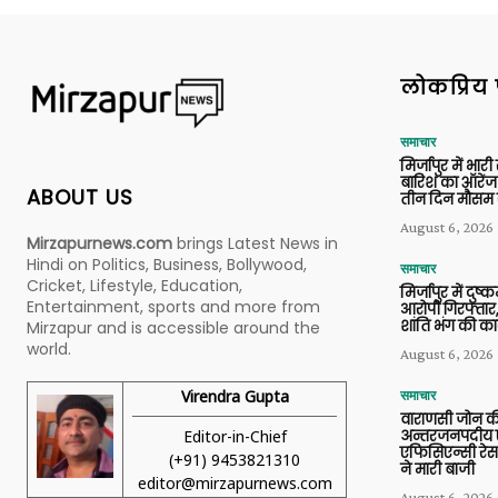
लोकप्रिय 
समाचार
मिर्जापुर में भारी
बारिश का ऑरेंज
ABOUT US
तीन दिन मौसम 
August 6, 2026
Mirzapurnews.com
brings Latest News in
Hindi on Politics, Business, Bollywood,
समाचार
Cricket, Lifestyle, Education,
मिर्जापुर में दुष्क
Entertainment, sports and more from
आरोपी गिरफ्तार,
शांति भंग की कार
Mirzapur and is accessible around the
world.
August 6, 2026
Virendra Gupta
समाचार
वाराणसी जोन क
Editor-in-Chief
अन्तरजनपदीय ए
एफिसिएन्सी रेस 
(+91) 9453821310
ने मारी बाजी
editor@mirzapurnews.com
August 6, 2026