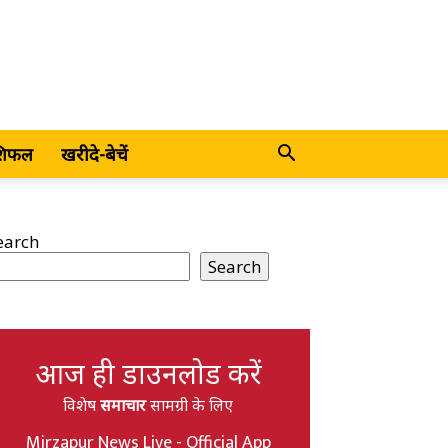
शिफल
खरीदे-बेचें
earch
Search
आज ही डाउनलोड करें
विशेष
समाचार
सामग्री के लिए
Mirzapur News Live - Official App