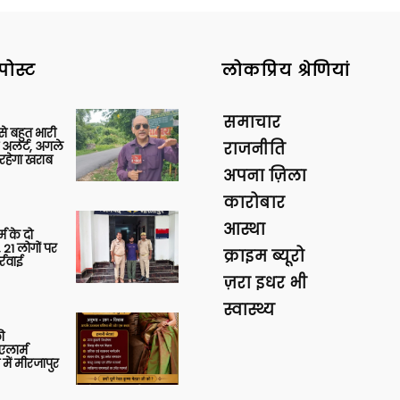
पोस्ट
लोकप्रिय श्रेणियां
समाचार
 से बहुत भारी
 अलर्ट, अगले
राजनीति
रहेगा खराब
अपना ज़िला
कारोबार
आस्था
र्म के दो
 21 लोगों पर
क्राइम ब्यूरो
्रवाई
ज़रा इधर भी
स्वास्थ्य
ी
लार्म
में मीरजापुर