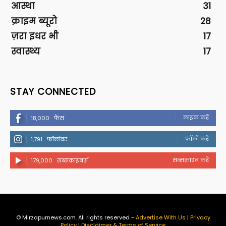
आस्था
31
क्राइम ब्यूरो
28
ज़रा इधर भी
17
स्वास्थ्य
17
STAY CONNECTED
लाइक करें
18,000
फैंस
फॉलो करें
1,791
फॉलोवर
सब्सक्राइब करें
179,000
सब्सक्राइबर्स
© Mirzapurnews.com. All rights reserved -
Advertise With Us
|
Privacy
Policy
|
Disclaimer & Terms of Service