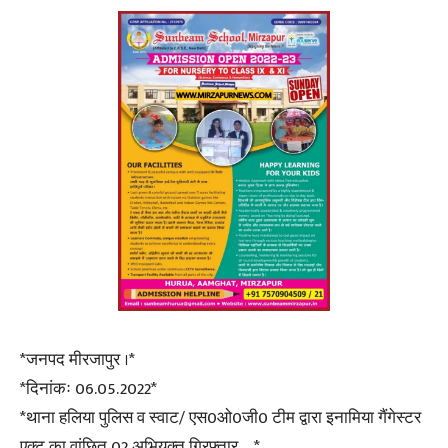
*जनपद मीरजापुर ।*
*दिनांकः 06.05.2022*
*थाना हलिया पुलिस व स्वाट/ एस0ओ0जी0 टीम द्वारा इनामिया गैंगेस्टर
एक्ट का वांछित 02 अभियुक्त गिरफ्तार—*