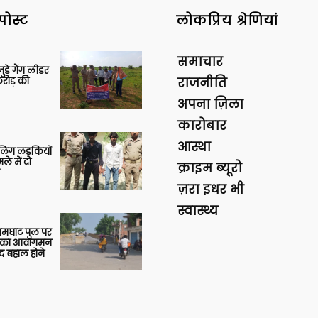
पोस्ट
लोकप्रिय श्रेणियां
समाचार
ुड़े गैंग लीडर
रोड़ की
राजनीति
अपना ज़िला
कारोबार
आस्था
बालिग लड़कियों
े में दो
क्राइम ब्यूरो
ज़रा इधर भी
स्वास्थ्य
आमघाट पुल पर
ों का आवागमन
द बहाल होने