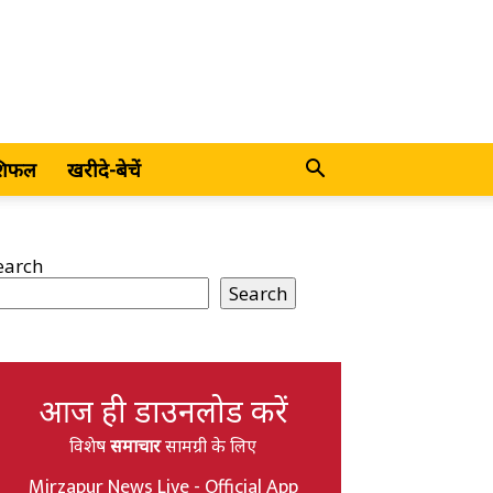
शिफल
खरीदे-बेचें
earch
Search
आज ही डाउनलोड करें
विशेष
समाचार
सामग्री के लिए
Mirzapur News Live - Official App