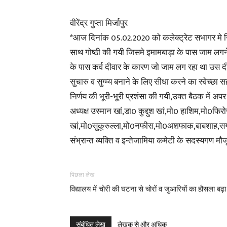
वीरेंद्र गुप्ता मिर्जापुर
*आज दिनांक 05.02.2020 को कलेक्ट्रेट सभागर मे जिल
साथ गोष्ठी की गयी जिसमे इमामबाड़ा के पास जाम लगने
के पास कर्व दीवार के कारण जो जाम लग रहा था उस 
सुचारु व सुग्म्य बनाने के लिए सीधा करने का स्वेच्छा स
निर्णय की भूरी-भूरी प्रशंसा की गयी,उक्त बैठक में अप
अध्यक्ष उस्मान खां,डा0 कुद्दुश खां,मो0 हाशिम,मो0फ
खां,मो0सुकूरुल्ला,मो0नफीस,मो0अशफाक,बाबशाह,सगीर 
संभ्रान्त व्यक्ति व इन्तेजामिया कमेटी के सदस्यगण मौज
पिछला लेख
विद्यालय में चोरी की घटना से चोरों व जुआरियों का हौसला बढ़ा
संबंधित लेख
लेखक से और अधिक