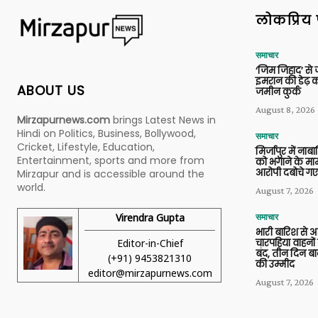
लोकप्रिय 
समाचार
‘जिम जिहाद’ से ज
इमरान की डेढ़ क
ABOUT US
जमीन कुर्क
August 8, 2026
Mirzapurnews.com
brings Latest News in
Hindi on Politics, Business, Bollywood,
समाचार
Cricket, Lifestyle, Education,
मिर्जापुर में ना
Entertainment, sports and more from
को भगाने के मामल
आरोपी दबोचे गए
Mirzapur and is accessible around the
world.
August 7, 2026
Virendra Gupta
समाचार
भारी बारिश से 
Editor-in-Chief
चारपहिया वाहन
बंद, तीन दिन बा
(+91) 9453821310
की उम्मीद
editor@mirzapurnews.com
August 7, 2026