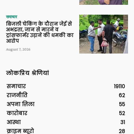
समाचार
बिजली चेकिंग के दौरान जेई से
अभद्रता, जान से मारने व
ट्रांसफार्मर उड़ाने की धमकी का
आरोप
August 7, 2026
लोकप्रिय श्रेणियां
समाचार
19110
राजनीति
62
अपना ज़िला
55
कारोबार
52
आस्था
31
क्राइम ब्यूरो
28