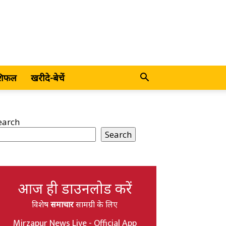
शिफल
खरीदे-बेचें
earch
Search
आज ही डाउनलोड करें
विशेष
समाचार
सामग्री के लिए
Mirzapur News Live - Official App