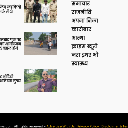
समाचार
बालिग लड़कियों
े में दो
राजनीति
अपना ज़िला
कारोबार
आस्था
आमघाट पुल पर
ों का आवागमन
क्राइम ब्यूरो
द बहाल होने
ज़रा इधर भी
स्वास्थ्य
र ऑडियो
थाने का मुख्य
ws.com. All rights reserved -
Advertise With Us
|
Privacy Policy
|
Disclaimer & Ter