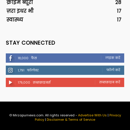
क्राइम ब्यूरो
28
ज़रा इधर भी
17
स्वास्थ्य
17
STAY CONNECTED
लाइक करें
18,000
फैंस
फॉलो करें
1,791
फॉलोवर
सब्सक्राइब करें
179,000
सब्सक्राइबर्स
© Mirzapurnews.com. All rights reserved -
Advertise With Us
|
Privacy
Policy
|
Disclaimer & Terms of Service