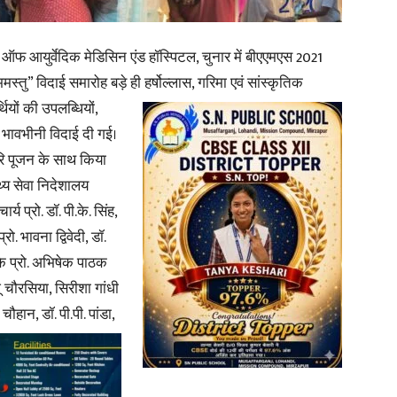
in
यूट ऑफ आयुर्वेदिक मेडिसिन एंड हॉस्पिटल, चुनार में बीएएमएस 2021
भमस्तु” विदाई समारोह बड़े ही हर्षोल्लास, गरिमा एवं सांस्कृतिक
र्थियों की उपलब्धियों,
 भावभीनी विदाई दी गई।
तरि पूजन के साथ किया
Hindi,
्य सेवा निदेशालय
र्य प्रो. डॉ. पी.के. सिंह,
्रो. भावना द्विवेदी, डॉ.
 के प्रो. अभिषेक पाठक
Today
रंजू चौरसिया, सिरीशा गांधी
ौहान, डॉ. पी.पी. पांडा,
Hindi