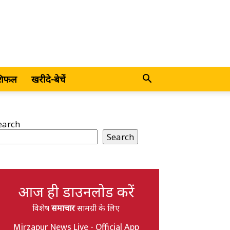
शिफल
खरीदे-बेचें
earch
Search
आज ही डाउनलोड करें
विशेष
समाचार
सामग्री के लिए
Mirzapur News Live - Official App