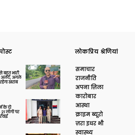
पोस्ट
लोकप्रिय श्रेणियां
समाचार
 से बहुत भारी
 अलर्ट, अगले
राजनीति
रहेगा खराब
अपना ज़िला
कारोबार
आस्था
र्म के दो
 21 लोगों पर
क्राइम ब्यूरो
्रवाई
ज़रा इधर भी
स्वास्थ्य