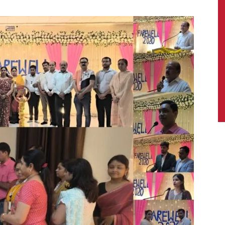
News,
Latest
News