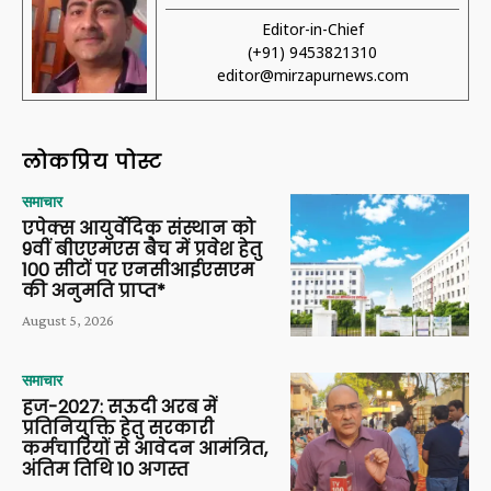
Editor-in-Chief
(+91) 9453821310
editor@mirzapurnews.com
लोकप्रिय पोस्ट
समाचार
एपेक्स आयुर्वेदिक संस्थान को
9वीं बीएएमएस बैच में प्रवेश हेतु
100 सीटों पर एनसीआईएसएम
की अनुमति प्राप्त*
August 5, 2026
समाचार
हज-2027: सऊदी अरब में
प्रतिनियुक्ति हेतु सरकारी
कर्मचारियों से आवेदन आमंत्रित,
अंतिम तिथि 10 अगस्त