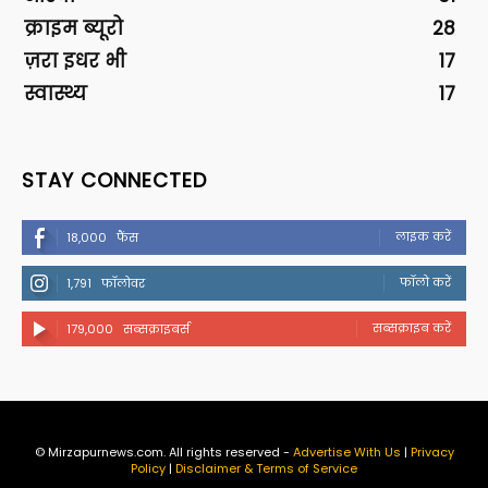
क्राइम ब्यूरो
28
ज़रा इधर भी
17
स्वास्थ्य
17
STAY CONNECTED
लाइक करें
18,000
फैंस
फॉलो करें
1,791
फॉलोवर
सब्सक्राइब करें
179,000
सब्सक्राइबर्स
© Mirzapurnews.com. All rights reserved -
Advertise With Us
|
Privacy
Policy
|
Disclaimer & Terms of Service