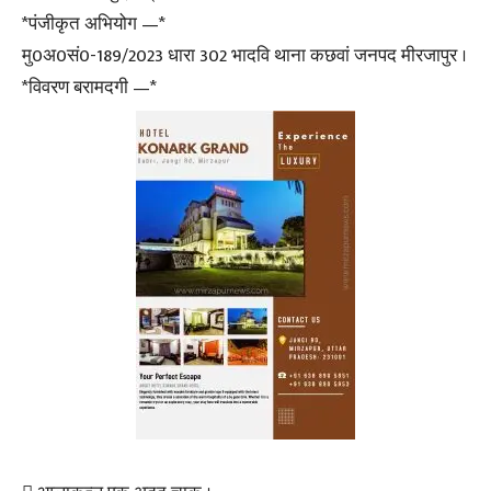
*पंजीकृत अभियोग —*
मु0अ0सं0-189/2023 धारा 302 भादवि थाना कछवां जनपद मीरजापुर ।
*विवरण बरामदगी —*