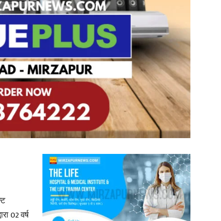
in
Hindi,
Today
्ट
रा 02 वर्ष
Hindi