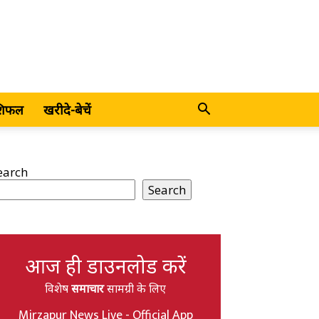
शिफल
खरीदे-बेचें
earch
Search
आज ही डाउनलोड करें
विशेष
समाचार
सामग्री के लिए
Mirzapur News Live - Official App