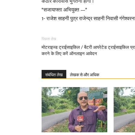
कठोर कारावास भुगतना होगा ।
*सजायाफ्ता अभियुक्त —*
1- राजेश साहनी पुत्र राजेन्द्र साहनी निवासी गंगेश्
पिछला लेख
मोटराइज्ड ट्राईसाइकिल / बैटरी आपरेटेड ट्राईसाइकिल प्रा
करने के लिए करें ऑनलाइन आवेदन
संबंधित लेख
लेखक से और अधिक