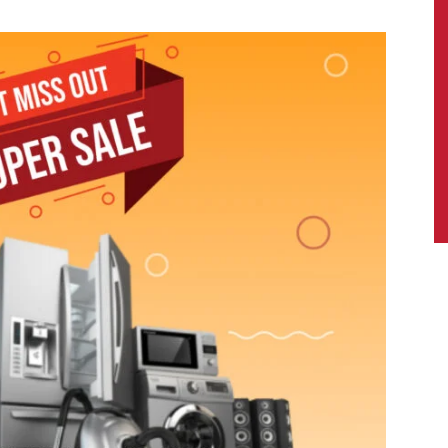
News,
Latest
News