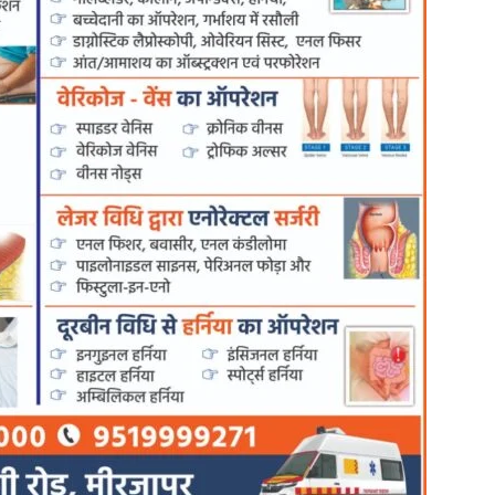
in
Hindi,
Today
Hindi