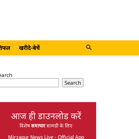
शिफल
खरीदे-बेचें
earch
Search
आज ही डाउनलोड करें
विशेष
समाचार
सामग्री के लिए
Mirzapur News Live - Official App