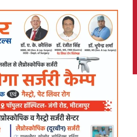
News,
Latest
News