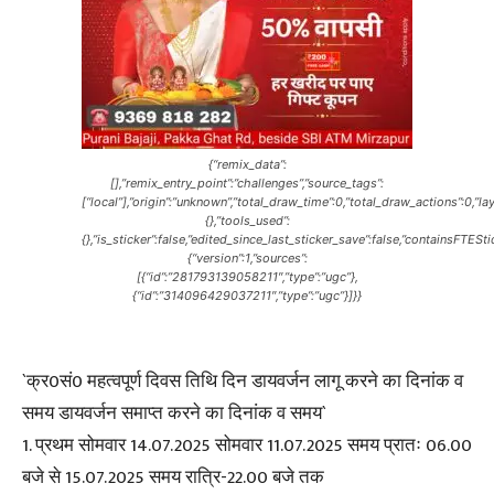
{“remix_data”:
[],”remix_entry_point”:”challenges”,”source_tags”:
[“local”],”origin”:”unknown”,”total_draw_time”:0,”total_draw_actions”:0,”
{},”tools_used”:
{},”is_sticker”:false,”edited_since_last_sticker_save”:false,”containsFTESt
{“version”:1,”sources”:
[{“id”:”281793139058211″,”type”:”ugc”},
{“id”:”314096429037211″,”type”:”ugc”}]}}
`क्र0सं0 महत्वपूर्ण दिवस तिथि दिन डायवर्जन लागू करने का दिनांक व
समय डायवर्जन समाप्त करने का दिनांक व समय`
1. प्रथम सोमवार 14.07.2025 सोमवार 11.07.2025 समय प्रातः 06.00
बजे से 15.07.2025 समय रात्रि-22.00 बजे तक