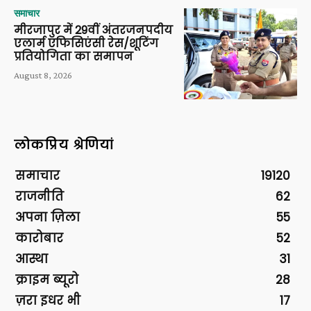
समाचार
मीरजापुर में 29वीं अंतरजनपदीय
एलार्म एफिसिएंसी रेस/शूटिंग
प्रतियोगिता का समापन
August 8, 2026
लोकप्रिय श्रेणियां
समाचार
19120
राजनीति
62
अपना ज़िला
55
कारोबार
52
आस्था
31
क्राइम ब्यूरो
28
ज़रा इधर भी
17