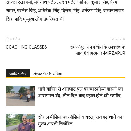
अध्यक्ष रेखा वर्मा, मेघनाथ पटेल, उदय पटेल, अनिल कुमार सिंह, पे्रम
सागर, पवनेश सिंह, अभिषेक सिंह, दिनेश सिंह, धनंजय सिंह, सत्यनारायण
सिंह आदि प्रमुख लोग उपस्थित थे।
पिछला लेख
अगला लेख
COACHING CLASSES
समरसेबुल पम्प व चोरी के उपकरण के
साथ 04 गिरफ्तार-MIRZAPUR
संबंधित लेख
लेखक से और अधिक
भारी बारिश से आमघाट पुल पर चारपहिया वाहनों का
आवागमन बंद, तीन दिन बाद बहाल होने की उम्मीद
सोशल मीडिया पर ऑडियो वायरल, राजगढ़ थाने का
मुख्य आरक्षी निलंबित