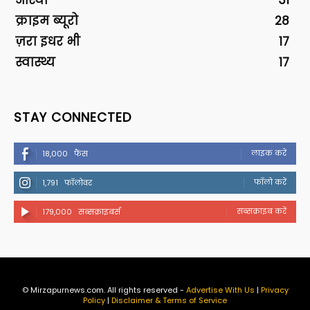
आस्था
31
क्राइम ब्यूरो
28
ज़रा इधर भी
17
स्वास्थ्य
17
STAY CONNECTED
लाइक करें
18,000
फैंस
फॉलो करें
1,791
फॉलोवर
सब्सक्राइब करें
179,000
सब्सक्राइबर्स
© Mirzapurnews.com. All rights reserved -
Advertise With Us
|
Privacy
Policy
|
Disclaimer & Terms of Service