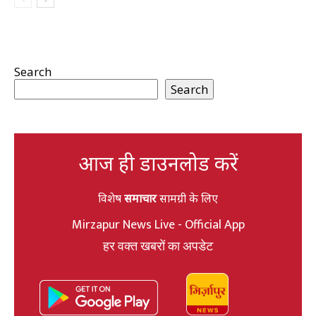
Search
Search
आज ही डाउनलोड करें
विशेष
समाचार
सामग्री के लिए
Mirzapur News Live - Official App
हर वक्त खबरों का अपडेट