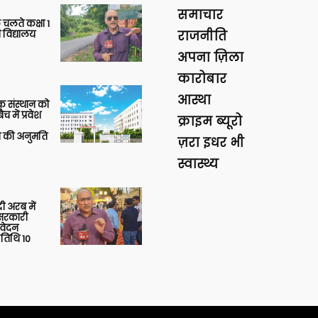
समाचार
 चलते कक्षा 1
 विद्यालय
राजनीति
अपना ज़िला
कारोबार
आस्था
िक संस्थान को
 में प्रवेश
क्राइम ब्यूरो
की अनुमति
ज़रा इधर भी
स्वास्थ्य
 अरब में
ु सरकारी
आवेदन
 तिथि 10