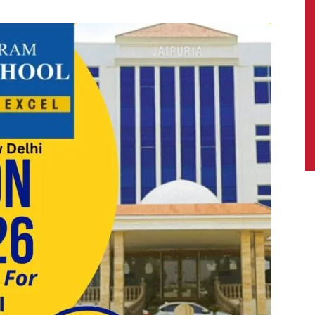
News,
Latest
News