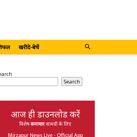
शिफल
खरीदे-बेचें
earch
Search
आज ही डाउनलोड करें
विशेष
समाचार
सामग्री के लिए
Mirzapur News Live - Official App