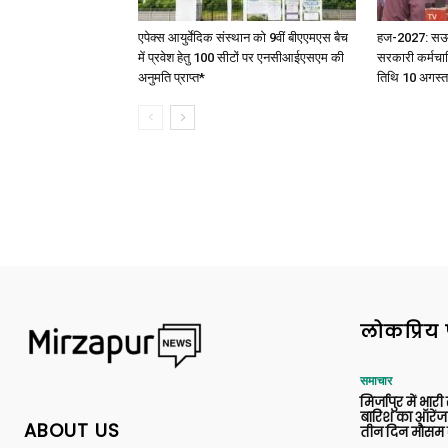
एपेक्स आयुर्वेदिक संस्थान को 9वीं बीएएमएस बैच
हज-2027: सऊदी 
में प्रवेश हेतु 100 सीटों पर एनसीआईएसएम की
सरकारी कर्मचार
अनुमति प्राप्त*
तिथि 10 अगस्त
लोकप्रिय 
समाचार
मिर्जापुर में भारी
बारिश का ऑरेंज
ABOUT US
तीन दिन मौसम 