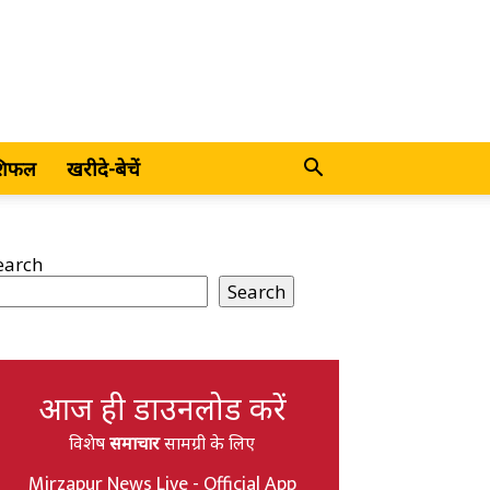
शिफल
खरीदे-बेचें
earch
Search
आज ही डाउनलोड करें
विशेष
समाचार
सामग्री के लिए
Mirzapur News Live - Official App