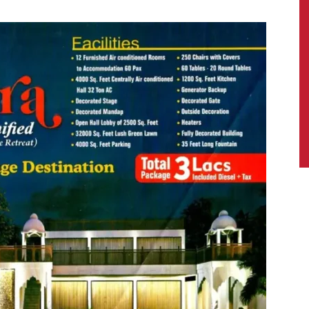
News,
Latest
News