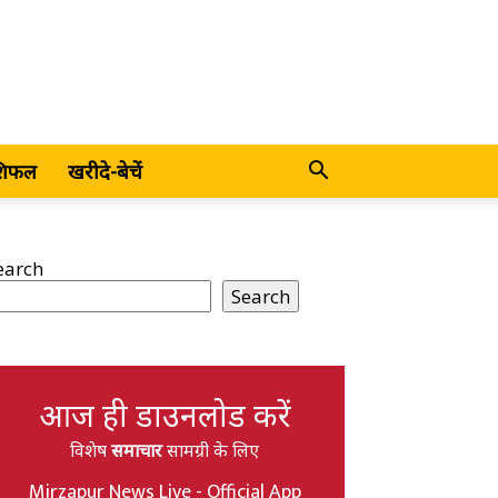
शिफल
खरीदे-बेचें
earch
Search
आज ही डाउनलोड करें
विशेष
समाचार
सामग्री के लिए
Mirzapur News Live - Official App