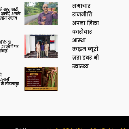
समाचार
 से बहुत भारी
 अलर्ट, अगले
राजनीति
रहेगा खराब
अपना ज़िला
कारोबार
आस्था
र्म के दो
 21 लोगों पर
क्राइम ब्यूरो
्रवाई
ज़रा इधर भी
स्वास्थ्य
ी
लार्म
में मीरजापुर