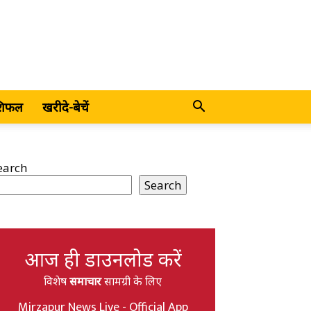
शिफल
खरीदे-बेचें
earch
Search
आज ही डाउनलोड करें
विशेष
समाचार
सामग्री के लिए
Mirzapur News Live - Official App