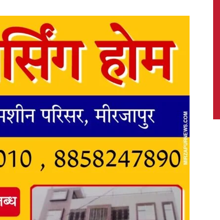
News,
Latest
News