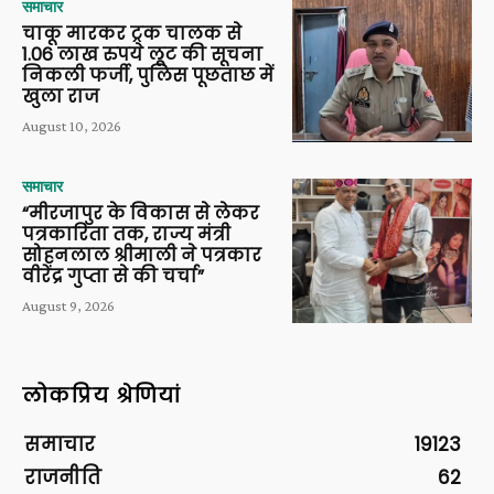
समाचार
चाकू मारकर ट्रक चालक से
1.06 लाख रुपये लूट की सूचना
निकली फर्जी, पुलिस पूछताछ में
खुला राज
August 10, 2026
समाचार
“मीरजापुर के विकास से लेकर
पत्रकारिता तक, राज्य मंत्री
सोहनलाल श्रीमाली ने पत्रकार
वीरेंद्र गुप्ता से की चर्चा”
August 9, 2026
लोकप्रिय श्रेणियां
समाचार
19123
राजनीति
62