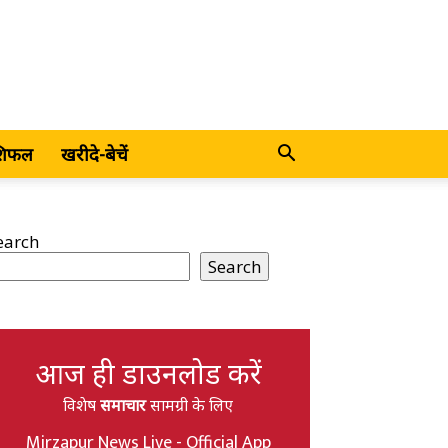
शिफल
खरीदे-बेचें
earch
Search
आज ही डाउनलोड करें
विशेष
समाचार
सामग्री के लिए
Mirzapur News Live - Official App