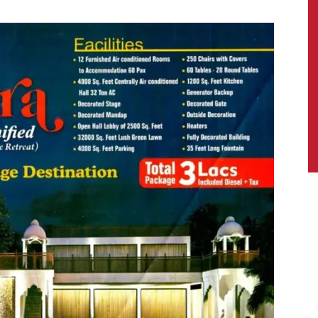
News,
Latest
News