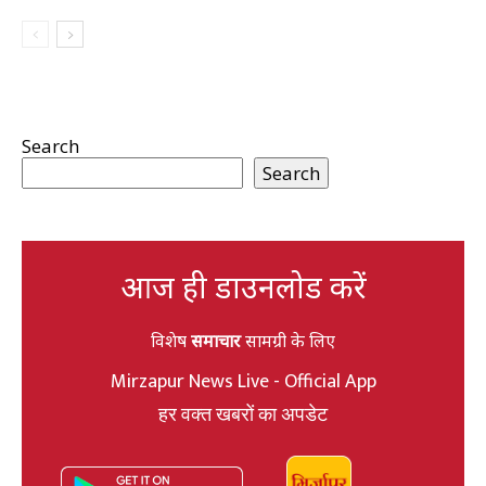
Search
Search
आज ही डाउनलोड करें
विशेष
समाचार
सामग्री के लिए
Mirzapur News Live - Official App
हर वक्त खबरों का अपडेट