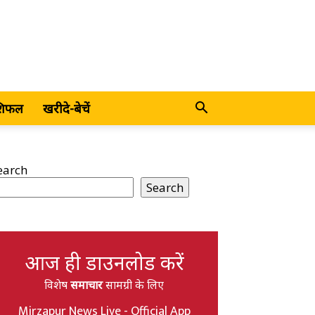
शिफल
खरीदे-बेचें
earch
Search
आज ही डाउनलोड करें
विशेष
समाचार
सामग्री के लिए
Mirzapur News Live - Official App