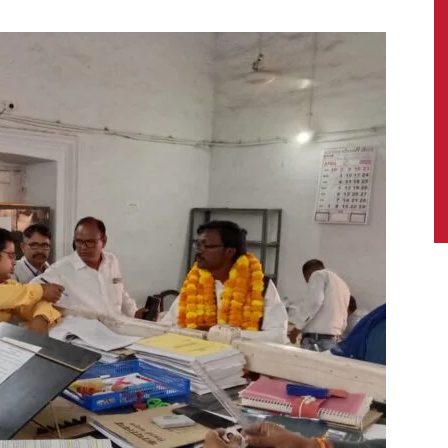
News,
Latest
News