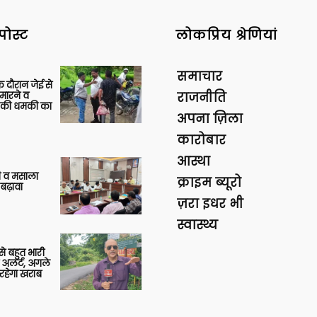
पोस्ट
लोकप्रिय श्रेणियां
समाचार
 दौरान जेई से
 मारने व
राजनीति
ाने की धमकी का
अपना ज़िला
कारोबार
आस्था
्जी व मसाला
क्राइम ब्यूरो
बढ़ावा
ज़रा इधर भी
स्वास्थ्य
 से बहुत भारी
 अलर्ट, अगले
रहेगा खराब