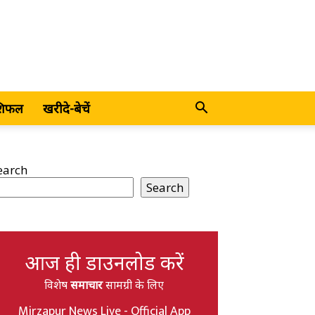
शिफल
खरीदे-बेचें
earch
Search
आज ही डाउनलोड करें
विशेष
समाचार
सामग्री के लिए
Mirzapur News Live - Official App