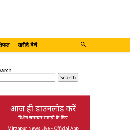
शिफल
खरीदे-बेचें
earch
Search
आज ही डाउनलोड करें
विशेष
समाचार
सामग्री के लिए
Mirzapur News Live - Official App