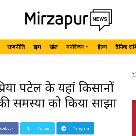
राजनीति
क्राइम
खेल
मनोरंजन
हेल्थ
दैनिक रा
MirzapurNews.com
S
रिया पटेल के यहां किसानों
•
 की समस्या को किया साझा
acebook
Twitter
Telegram
Hindi