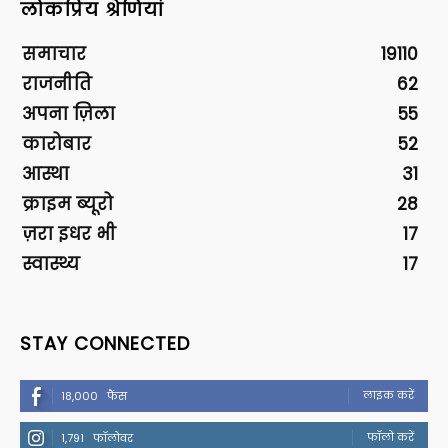
लोकप्रिय श्रेणियां
समाचार
19110
राजनीति
62
अपना ज़िला
55
कारोबार
52
आस्था
31
क्राइम ब्यूरो
28
ज़रा इधर भी
17
स्वास्थ्य
17
STAY CONNECTED
लाइक करें
18,000
फैंस
फॉलो करें
1,791
फॉलोवर