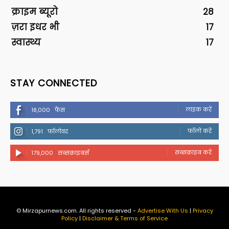
क्राइम ब्यूरो
28
ज़रा इधर भी
17
स्वास्थ्य
17
STAY CONNECTED
लाइक करें
18,000
फैंस
फॉलो करें
1,791
फॉलोवर
सब्सक्राइब करें
179,000
सब्सक्राइबर्स
© Mirzapurnews.com. All rights reserved -
Advertise With Us
|
Privacy
Policy
|
Disclaimer & Terms of Service