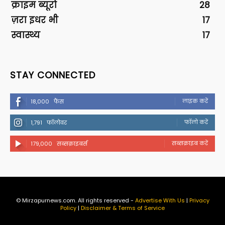
क्राइम ब्यूरो
28
ज़रा इधर भी
17
स्वास्थ्य
17
STAY CONNECTED
लाइक करें
18,000
फैंस
फॉलो करें
1,791
फॉलोवर
सब्सक्राइब करें
179,000
सब्सक्राइबर्स
© Mirzapurnews.com. All rights reserved -
Advertise With Us
|
Privacy
Policy
|
Disclaimer & Terms of Service