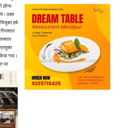
की
छीना-
ये । उक्त
ियुक्त हर्ष
गिरफ्तार
िरफ्तार
प्रयुक्त
किया गया ।
ात पर