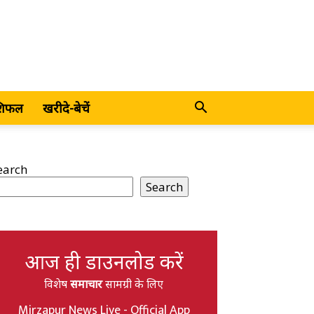
शिफल
खरीदे-बेचें
earch
Search
आज ही डाउनलोड करें
विशेष
समाचार
सामग्री के लिए
Mirzapur News Live - Official App