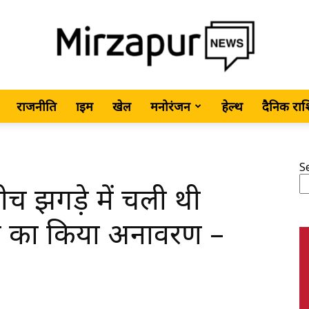
राजनीति
क्राइम
खेल
मनोरंजन
हेल्थ
दैनिक रा
MirzapurNews.com
S
च झगड़े में चली थी
•
ना का किया अनावरण –
Hindi