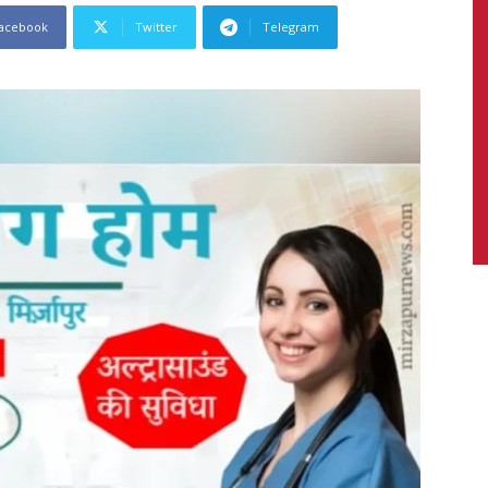
acebook
Twitter
Telegram
News,
Latest
News