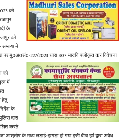
2023 को
रजापुर
ादी के
रजापुर को
News
म्बन्ध में
टरा पर मु0अ0सं0-227/2023 धारा 307 भादवि पंजीकृत कर विवेचना
ना को
Paper
्व में
धित
हेतु
िर्देश के
लिस द्वारा
ंकलित करते
ीजा आशुतोष के मध्य लडाई-झगड़ा हो गया इसी बीच हर्ष द्वारा अवैध