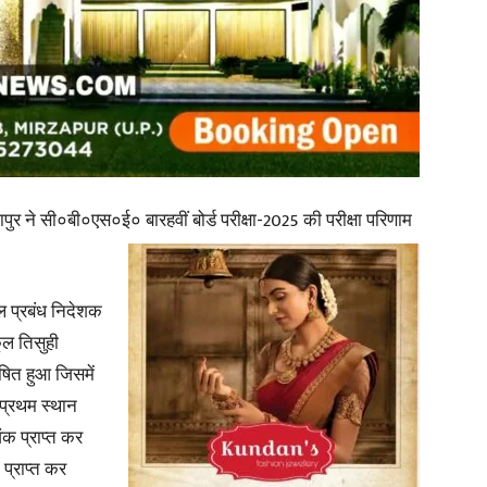
in
Hindi,
 ने सी०बी०एस०ई० बारहवीं बोर्ड परीक्षा-2025 की परीक्षा परिणाम
ील प्रबंध निदेशक
ूल तिसुही
Today
ोषित हुआ जिसमें
 प्रथम स्थान
ंक प्राप्त कर
 प्राप्त कर
Hindi