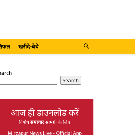
शिफल
खरीदे-बेचें
earch
Search
आज ही डाउनलोड करें
विशेष
समाचार
सामग्री के लिए
Mirzapur News Live - Official App