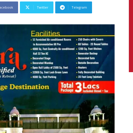
acebook
Twitter
Telegram
News,
Latest
News