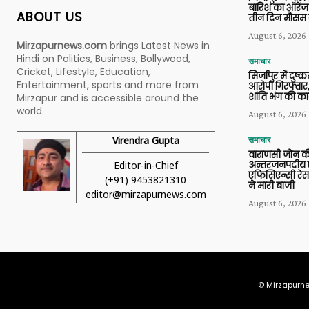
बारिश का ऑरेंज
ABOUT US
तीन दिन मौसम 
August 6, 2026
Mirzapurnews.com
brings Latest News in
Hindi on Politics, Business, Bollywood,
समाचार
Cricket, Lifestyle, Education,
मिर्जापुर में दुष्क
Entertainment, sports and more from
आरोपी गिरफ्तार,
शांति भंग की कार
Mirzapur and is accessible around the
world.
August 6, 2026
Virendra Gupta
समाचार
वाराणसी जोन क
Editor-in-Chief
अन्तरजनपदीय ए
एफिसिएन्सी रेस 
(+91) 9453821310
ने मारी बाजी
editor@mirzapurnews.com
August 6, 2026
© Mirzapurne