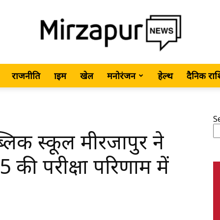
राजनीति
क्राइम
खेल
मनोरंजन
हेल्थ
दैनिक रा
MirzapurNews.com
S
िक स्कूल मीरजापुर ने
•
ी परीक्षा परिणाम में
Hindi