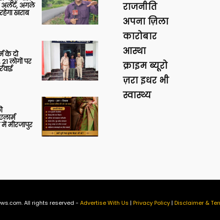
 अलर्ट, अगले
राजनीति
रहेगा खराब
अपना ज़िला
कारोबार
आस्था
र्म के दो
 21 लोगों पर
क्राइम ब्यूरो
्रवाई
ज़रा इधर भी
स्वास्थ्य
ी
लार्म
में मीरजापुर
ws.com. All rights reserved -
Advertise With Us
|
Privacy Policy
|
Disclaimer & Ter