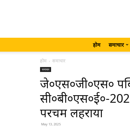
होम
समाचार
होम
समाचार
समाचार
जे०एस०जी०एस० पब्ल
सी०बी०एस०ई०-2025 क
परचम लहराया
May 13, 2025