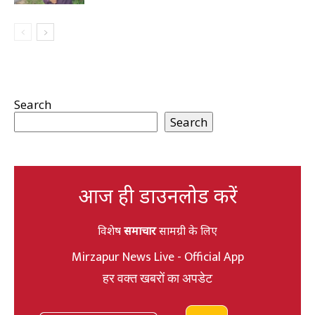
Search
Search
आज ही डाउनलोड करें
विशेष
समाचार
सामग्री के लिए
Mirzapur News Live - Official App
हर वक्त खबरों का अपडेट