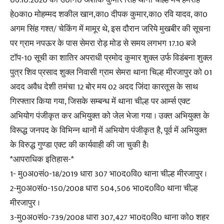
06.10.2020 को उ0नि0 अशोक कुमार सिंह थाना चील्ह मय हमराह
हे0का0 मोहम्मद शकील खान,का0 दीपक कुमार,का0 रवि यादव, का0
अगम सिंह गश्त/ चेकिंग में मामूर थे, इस दौरान जरिये मुखबीर की सूचना
पर ग्राम नपऊर के पास सेमरा रोड़ मोड से समय लगभग 17.10 बजे
टॉप-10 सूची का शातिर अपराधी प्रमोद कुमार शुक्ल उर्फ विडंबना शुक्ल
पुत्र शिव प्रसाद शुक्ल निवासी ग्राम सेमरा थाना चिल्ह मीरजापुर को 01
अदद अवैध देशी तमंचा 12 बोर मय 02 अदद जिंदा कारतूस के साथ
गिरफ्तार किया गया, जिसके सम्बन्ध में थाना चील्ह पर आर्म्स एक्ट
अभियोग पंजीकृत कर अभियुक्त को जेल भेजा गया । उक्त अभियुक्त के
विरूद्ध जनपद के विभिन्न थानों में अभियोग पंजीकृत है, पूर्व में अभियुक्त
के विरुद्ध गुण्डा एक्ट की कार्यवाही की जा चुकी है।
*आपराधिक इतिहास-*
1- मु0अ0सं0-18/2019 धारा 307 भा0द0वि0 थाना चील्ह मीरजापुर ।
2-मु0अ0सं0-150/2008 धारा 504,506 भा0द0वि0 थाना चील्ह
मीरजापुर ।
3-मु0अ0सं0-739/2008 धारा 307,427 भा0द0वि0 थाना को0 शहर