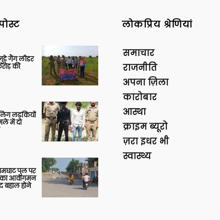
पोस्ट
लोकप्रिय श्रेणियां
समाचार
ुड़े गैंग लीडर
रोड़ की
राजनीति
अपना ज़िला
कारोबार
आस्था
बालिग लड़कियों
े में दो
क्राइम ब्यूरो
ज़रा इधर भी
स्वास्थ्य
आमघाट पुल पर
ों का आवागमन
द बहाल होने