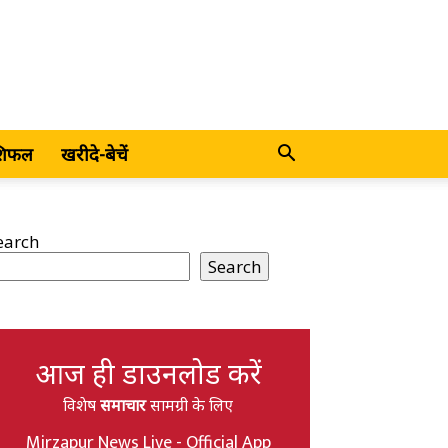
शिफल
खरीदे-बेचें
earch
Search
आज ही डाउनलोड करें
विशेष
समाचार
सामग्री के लिए
Mirzapur News Live - Official App