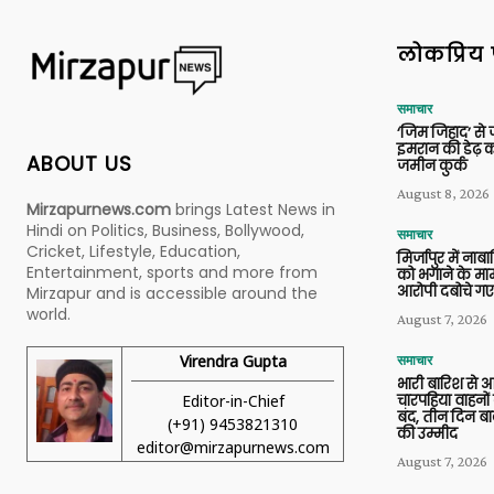
लोकप्रिय 
समाचार
‘जिम जिहाद’ से ज
इमरान की डेढ़ क
ABOUT US
जमीन कुर्क
August 8, 2026
Mirzapurnews.com
brings Latest News in
Hindi on Politics, Business, Bollywood,
समाचार
Cricket, Lifestyle, Education,
मिर्जापुर में ना
Entertainment, sports and more from
को भगाने के मामल
आरोपी दबोचे गए
Mirzapur and is accessible around the
world.
August 7, 2026
Virendra Gupta
समाचार
भारी बारिश से 
Editor-in-Chief
चारपहिया वाहन
बंद, तीन दिन बा
(+91) 9453821310
की उम्मीद
editor@mirzapurnews.com
August 7, 2026