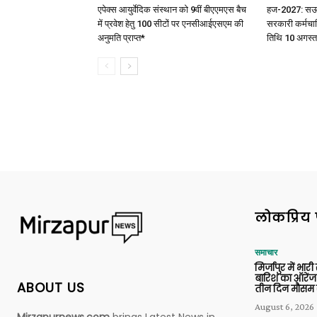
एपेक्स आयुर्वेदिक संस्थान को 9वीं बीएएमएस बैच
हज-2027: सऊदी 
में प्रवेश हेतु 100 सीटों पर एनसीआईएसएम की
सरकारी कर्मचार
अनुमति प्राप्त*
तिथि 10 अगस्त
लोकप्रिय 
समाचार
मिर्जापुर में भारी
बारिश का ऑरेंज
ABOUT US
तीन दिन मौसम 
August 6, 2026
Mirzapurnews.com
brings Latest News in