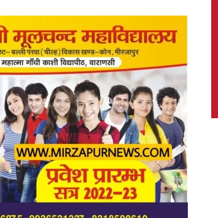
News,
Latest
News