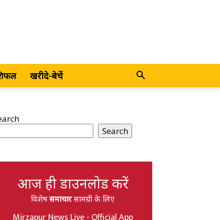
शिफल
खरीदे-बेचें
earch
Search
आज ही डाउनलोड करें
विशेष
समाचार
सामग्री के लिए
Mirzapur News Live - Official App