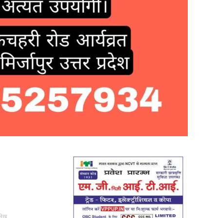
in
Hindi,
Today
Hindi
लेख