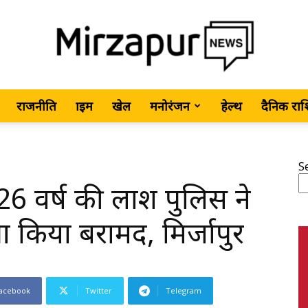
राजनीति
क्राइम
खेल
मनोरंजन
हेल्थ
दैनिक रा
MirzapurNews.com
S
26 वर्ष की लाश पुलिस ने
•
किया बरामद, मिर्जापुर
acebook
Twitter
Telegram
Hindi