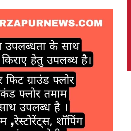
News,
Latest
News