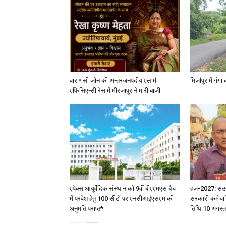
वाराणसी जोन की अन्तरजनपदीय एलार्म
मिर्जापुर में गं
एफिसिएन्सी रेस में मीरजापुर ने मारी बाजी
एपेक्स आयुर्वेदिक संस्थान को 9वीं बीएएमएस बैच
हज-2027: सऊदी 
में प्रवेश हेतु 100 सीटों पर एनसीआईएसएम की
सरकारी कर्मचार
अनुमति प्राप्त*
तिथि 10 अगस्त