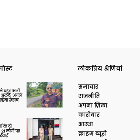
पोस्ट
लोकप्रिय श्रेणियां
समाचार
 से बहुत भारी
 अलर्ट, अगले
राजनीति
रहेगा खराब
अपना ज़िला
कारोबार
आस्था
र्म के दो
 21 लोगों पर
क्राइम ब्यूरो
्रवाई