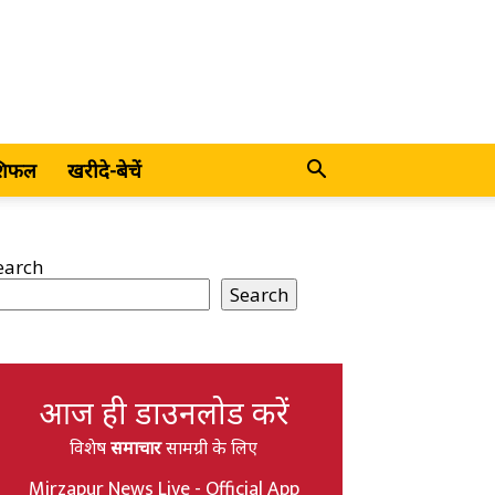
शिफल
खरीदे-बेचें
earch
Search
आज ही डाउनलोड करें
विशेष
समाचार
सामग्री के लिए
Mirzapur News Live - Official App