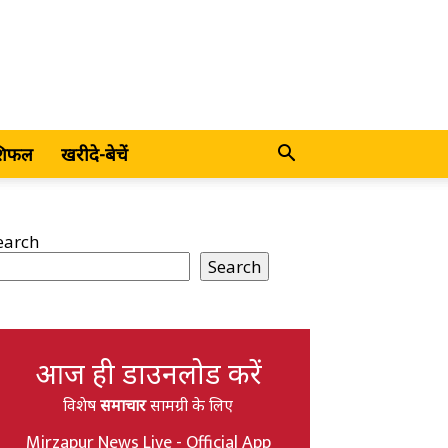
शिफल
खरीदे-बेचें
earch
Search
आज ही डाउनलोड करें
विशेष
समाचार
सामग्री के लिए
Mirzapur News Live - Official App