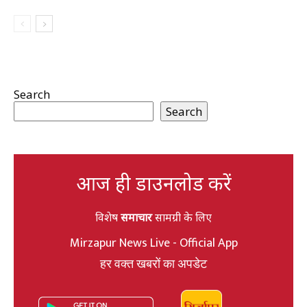
Search
Search
आज ही डाउनलोड करें
विशेष
समाचार
सामग्री के लिए
Mirzapur News Live - Official App
हर वक्त खबरों का अपडेट