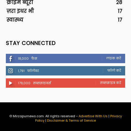
क्राइम ब्यूरो
28
ज़रा इधर भी
17
स्वास्थ्य
17
STAY CONNECTED
लाइक करें
18,000
फैंस
फॉलो करें
1,791
फॉलोवर
सब्सक्राइब करें
179,000
सब्सक्राइबर्स
© Mirzapurnews.com. All rights reserved -
Advertise With Us
|
Privacy
Policy
|
Disclaimer & Terms of Service