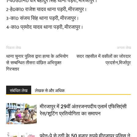
1-व0उ0नि0 वीर बहादुर सिंह थाना पड़री, मीरजापुर ।
2-हे0का0 राजेश यादव थाना पड़री, मीरजापुर ।
3-का0 संजय सिंह थाना पड़री, मीरजापुर ।
4-का0 प्रमोद यादव थाना पड़री, मीरजापुर ।
पिछला लेख
अगला लेख
थाना चुनार पुलिस द्वारा हत्या के अभियोग
सदर तहसील में वकीलों का जोरदार
से सम्बन्धित तीसरा वांछित अभियुक्त
प्रदर्शन,मिर्जापुर
गिरफ्तार
संबंधित लेख
लेखक से और अधिक
मीरजापुर में 29वीं अंतरजनपदीय एलार्म एफिसिएंसी
रेस/शूटिंग प्रतियोगिता का समापन
फोन-पे से ठगी के 50 हजार रुपये मीरजापुर पुलिस ने