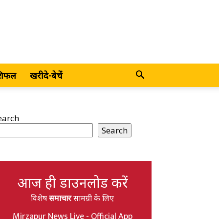
शिफल
खरीदे-बेचें
earch
Search
आज ही डाउनलोड करें
विशेष
समाचार
सामग्री के लिए
Mirzapur News Live - Official App