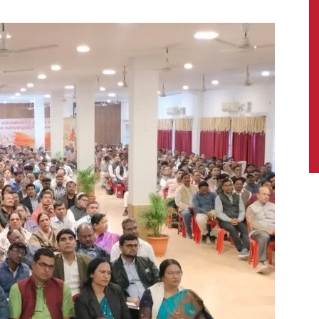
News,
Latest
News