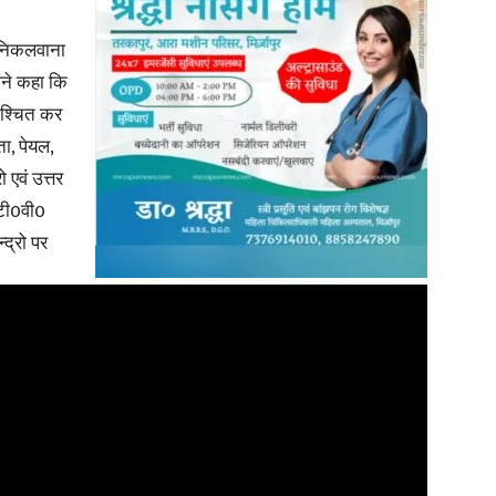
ो निकलवाना
ंने कहा कि
निश्चित कर
ता, पेयल,
ो एवं उत्तर
0टी0वी0
्द्रो पर