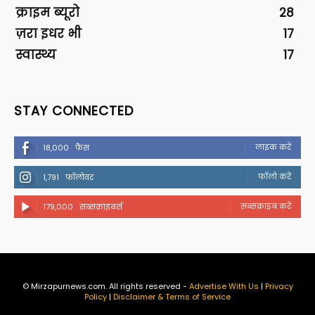
क्राइम ब्यूरो
28
ज़रा इधर भी
17
स्वास्थ्य
17
STAY CONNECTED
लाइक करें
18,000
फैंस
फॉलो करें
1,791
फॉलोवर
सब्सक्राइब करें
179,000
सब्सक्राइबर्स
© Mirzapurnews.com. All rights reserved -
Advertise With Us
|
Privacy
Policy
|
Disclaimer & Terms of Service