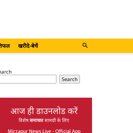
शिफल
खरीदे-बेचें
earch
Search
आज ही डाउनलोड करें
विशेष
समाचार
सामग्री के लिए
Mirzapur News Live - Official App