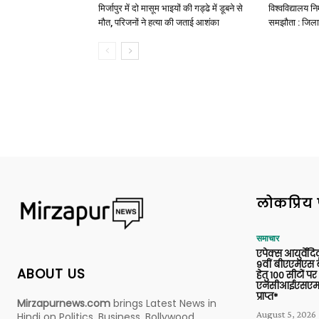
मिर्जापुर में दो मासूम भाइयों की गड्ढे में डूबने से
विश्वविद्यालय निर
मौत, परिजनों ने हत्या की जताई आशंका
समझौता : जिला
लोकप्रिय 
समाचार
एपेक्स आयुर्वेद
9वीं बीएएमएस बैच
ABOUT US
हेतु 100 सीटों पर
एनसीआईएसएम 
प्राप्त*
Mirzapurnews.com
brings Latest News in
August 5, 2026
Hindi on Politics, Business, Bollywood,