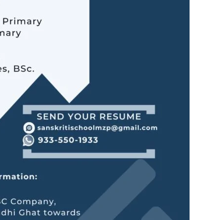
in
Hindi,
Today
Hindi