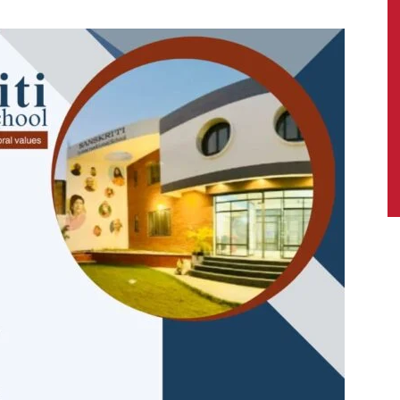
News,
Latest
News