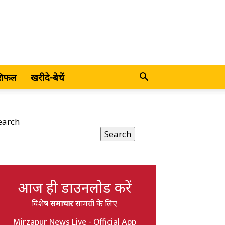
शिफल
खरीदे-बेचें
earch
Search
आज ही डाउनलोड करें
विशेष
समाचार
सामग्री के लिए
Mirzapur News Live - Official App