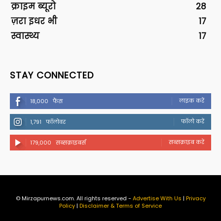
क्राइम ब्यूरो
28
ज़रा इधर भी
17
स्वास्थ्य
17
STAY CONNECTED
लाइक करें
18,000
फैंस
फॉलो करें
1,791
फॉलोवर
सब्सक्राइब करें
179,000
सब्सक्राइबर्स
© Mirzapurnews.com. All rights reserved -
Advertise With Us
|
Privacy
Policy
|
Disclaimer & Terms of Service