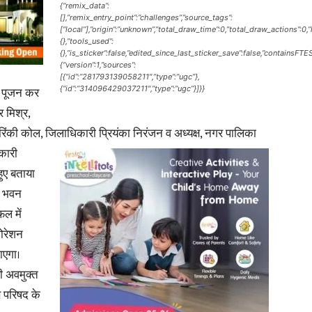
{“remix_data”:
[],”remix_entry_point”:”challenges”,”source_tags”:
[“local”],”origin”:”unknown”,”total_draw_time”:0,”total_draw_actions”:0
{},”tools_used”:
{},”is_sticker”:false,”edited_since_last_sticker_save”:false,”containsFTE
{“version”:1,”sources”:
[{“id”:”281793139058211″,”type”:”ugc”},
News
मि पूजन कर
{“id”:”314096429037211″,”type”:”ugc”}]}}
 मिश्र,
ंकी कोल, जिलाधिकारी प्रियंका निरंजन व अध्यक्ष, नगर पालिका
कारी
हुए बताया
Paper
लय भवन
फल में
पोरेशन
ाएगा।
ी अवमुक्त
स परिषद के