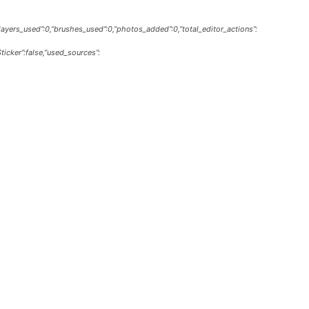
,”layers_used”:0,”brushes_used”:0,”photos_added”:0,”total_editor_actions”:
Sticker”:false,”used_sources”: