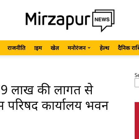
राजनीति
क्राइम
खेल
मनोरंजन
हेल्थ
दैनिक रा
MirzapurNews.com
S
.99 लाख की लागत से
•
कास परिषद कार्यालय भवन
Hindi