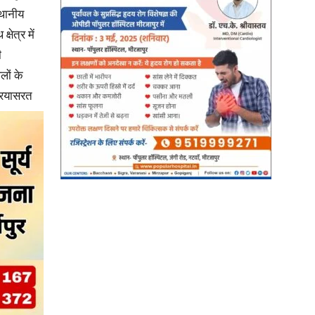
्थानीय
षेत्र में
ी
लों के
प्रयासरत