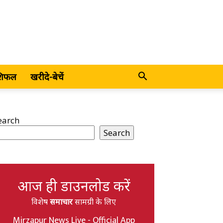
शिफल
खरीदे-बेचें
earch
Search
आज ही डाउनलोड करें
विशेष
समाचार
सामग्री के लिए
Mirzapur News Live - Official App