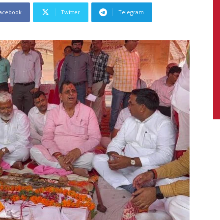
acebook
Twitter
Telegram
News,
Latest
News