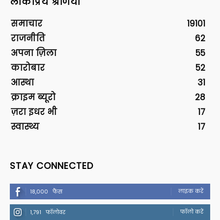
लोकप्रिय श्रेणियां
समाचार
19101
राजनीति
62
अपना ज़िला
55
कारोबार
52
आस्था
31
क्राइम ब्यूरो
28
ज़रा इधर भी
17
स्वास्थ्य
17
STAY CONNECTED
लाइक करें
18,000
फैंस
फॉलो करें
1,791
फॉलोवर