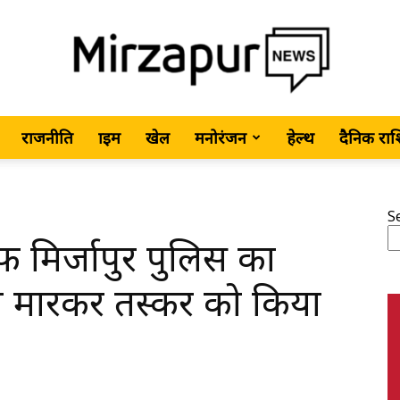
राजनीति
क्राइम
खेल
मनोरंजन
हेल्थ
दैनिक रा
MirzapurNews.com
S
फ मिर्जापुर पुलिस का
•
ी मारकर तस्कर को किया
Hindi