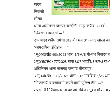
यादव
निवासी
लौन्दा
थाना अलीनगर जनपद चन्दौली, उम्र करीब-33 वर्ष ।
*विवरण बरामदगी —*
एक अदद अवैध तमंचा 315 बोर मय 01 अदद खोखा का
*आपराधिक इतिहास —*
1.मु0अ0सं0-63/2023 धारा 3/5A/8 गो-वध निवारण व
2.मु0अ0सं0- 77/2023 धारा 307 भादवि, 3/5ए/8 गो-
अधिनियम थाना राजगढ़ जनपद मीरजापुर ।
3. मु0अ0सं0-172/2023 धारा 307 भादवि व 3/25 आर्म
*गिरफ्तारी व बरामदगी करने वाली पुलिस टीम —*
• प्रभारी निरीक्षक थाना कछवां-रविन्द्र भूषण मौर्य मय