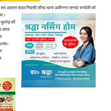
र राम अवतार यादव निवासी लौन्दा थाना
अलीनगर जनपद चन्दौली को
या ।
मुठभेड़ की
01 अदद
News
 व
अ0सं0-
ृत
र
Paper