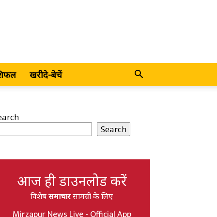
शिफल
खरीदे-बेचें
earch
Search
आज ही डाउनलोड करें
विशेष
समाचार
सामग्री के लिए
Mirzapur News Live - Official App